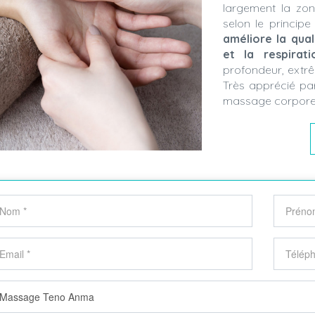
largement la zon
selon le principe
améliore la qua
et la respirati
profondeur, extrê
Très apprécié par
massage corporel